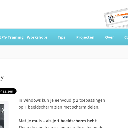
Ga
naar
EP® Training
Workshops
Tips
Projecten
Over
C
de
inhoud
 & Coaching
ey
In Windows kun je eenvoudig 2 toepassingen
op 1 beeldscherm zien met scherm delen.
Met je muis – als je 1 beeldscherm hebt:
Sleep de ene toepassing naar links tegen de