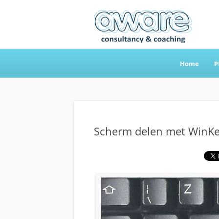
Home
P
Aware Consultancy
Scherm delen met WinK