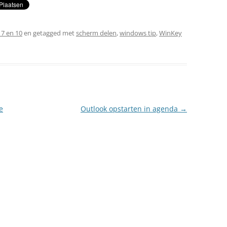
7 en 10
en getagged met
scherm delen
,
windows tip
,
WinKey
e
Outlook opstarten in agenda
→