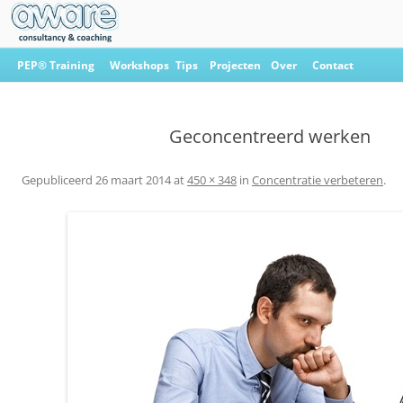
Ga
naar
PEP® Training
Workshops
Tips
Projecten
Over
Contact
de
inhoud
Aware Consultancy & Coaching
Geconcentreerd werken
Gepubliceerd
26 maart 2014
at
450 × 348
in
Concentratie verbeteren
.