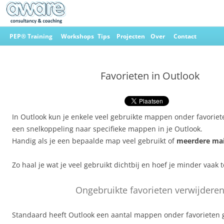
Ga
naar
PEP® Training
Workshops
Tips
Projecten
Over
Contact
de
inhoud
Aware Consultancy & Coaching
Favorieten in Outlook
In Outlook kun je enkele veel gebruikte mappen onder favoriete
een snelkoppeling naar specifieke mappen in je Outlook.
Handig als je een bepaalde map veel gebruikt of
meerdere mai
Zo haal je wat je veel gebruikt dichtbij en hoef je minder vaak t
Ongebruikte favorieten verwijdere
Standaard heeft Outlook een aantal mappen onder favorieten g