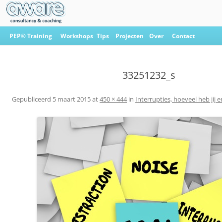
Ga
naar
PEP® Training
Workshops
Tips
Projecten
Over
Contact
de
inhoud
Aware Consultancy & Coaching
33251232_s
Gepubliceerd
5 maart 2015
at
450 × 444
in
Interrupties, hoeveel heb jij 