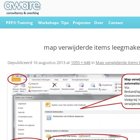
Ga
naar
PEP® Training
Workshops
Tips
Projecten
Over
Contact
de
inhoud
Aware Consultancy & Coaching
map verwijderde items leegmak
Gepubliceerd
16 augustus 2013
at
1055 × 648
in
Map verwijderde items