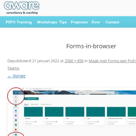
Ga
naar
PEP® Training
Workshops
Tips
Projecten
Over
Contact
de
inhoud
Aware Consultancy & Coaching
Forms-in-browser
Gepubliceerd
21 januari 2022
at
2560 × 856
in
Maak met Forms een Poll i
Teams
.
← Vorige