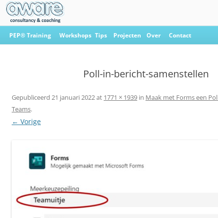
Ga
naar
PEP® Training
Workshops
Tips
Projecten
Over
Contact
de
inhoud
Aware Consultancy & Coaching
Poll-in-bericht-samenstellen
Gepubliceerd
21 januari 2022
at
1771 × 1939
in
Maak met Forms een Poll 
Teams
.
← Vorige