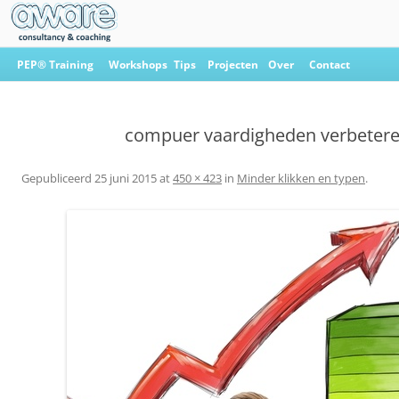
Ga
naar
PEP® Training
Workshops
Tips
Projecten
Over
Contact
de
inhoud
Aware Consultancy & Coaching
compuer vaardigheden verbeter
Gepubliceerd
25 juni 2015
at
450 × 423
in
Minder klikken en typen
.