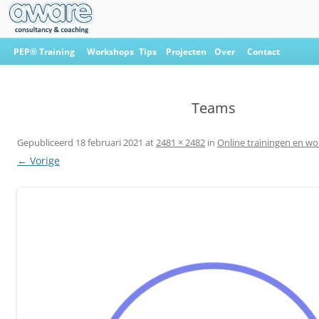
Ga
naar
PEP® Training
Workshops
Tips
Projecten
Over
Contact
de
inhoud
Aware Consultancy & Coaching
Teams
Gepubliceerd
18 februari 2021
at
2481 × 2482
in
Online trainingen en w
← Vorige