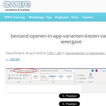
Ga
naar
PEP® Training
Workshops
Tips
Projecten
Over
Contact
de
inhoud
Aware Consultancy & Coaching
bestand-openen-in-app-varianten-kiezen-va
weergave
Gepubliceerd
28 april 2020
at
1505 × 283
in
Samenwerken in bestanden
← Vorige