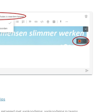
ips
 getagged met
aankondiging
,
aankondiging in teams
,