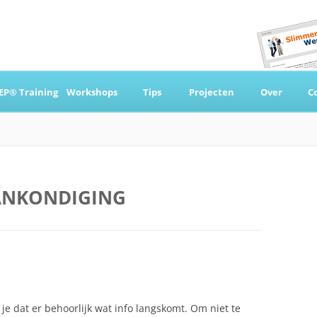
Ga
naar
EP® Training
Workshops
Tips
Projecten
Over
C
de
inhoud
 & Coaching
ANKONDIGING
e dat er behoorlijk wat info langskomt. Om niet te