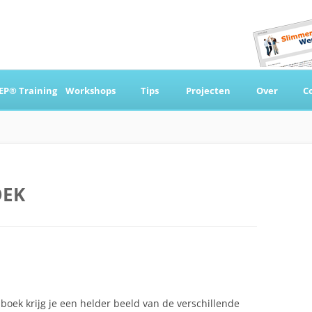
Ga
naar
EP® Training
Workshops
Tips
Projecten
Over
C
de
inhoud
 & Coaching
OEK
t boek krijg je een helder beeld van de verschillende