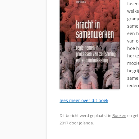
fasen
welke
groep
samen
een h
van e
hoe h
herke
mooie
begri
samen
ieder
lees meer over dit boek
Dit bericht werd geplaatst in
Boeken
en ge
2017
door
Jolanda
.