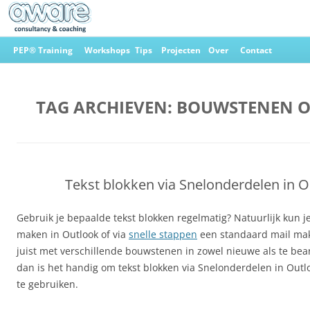
Ga
naar
PEP® Training
Workshops
Tips
Projecten
Over
Contact
de
inhoud
Aware Consultancy & Coaching
TAG ARCHIEVEN:
BOUWSTENEN 
Tekst blokken via Snelonderdelen in 
Gebruik je bepaalde tekst blokken regelmatig? Natuurlijk kun j
maken in Outlook of via
snelle stappen
een standaard mail mak
juist met verschillende bouwstenen in zowel nieuwe als te be
dan is het handig om tekst blokken via Snelonderdelen in Out
te gebruiken.