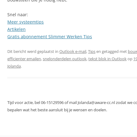
Snel naar:
Meer systeemtips
Artikelen
Gratis abonnement Slimmer Werken Tips
Dit bericht werd geplaatst in
Outlook e-mail
,
Tips
en getagged met
bouw
efficienter emailen
,
snelonderdelen outlook
,
tekst blok in Outlook
op
1
Jolanda
.
Tijd voor actie, bel 06-15129596 of mail Jolanda@aware-cc.nl zodat we 
bepalen wat het beste aansluit bij je wensen en doelen.