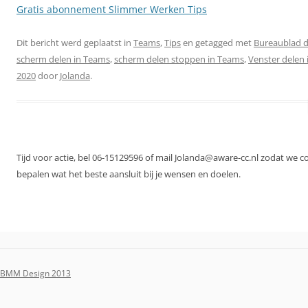
Gratis abonnement Slimmer Werken Tips
Dit bericht werd geplaatst in
Teams
,
Tips
en getagged met
Bureaublad d
scherm delen in Teams
,
scherm delen stoppen in Teams
,
Venster delen
2020
door
Jolanda
.
Tijd voor actie, bel 06-15129596 of mail Jolanda@aware-cc.nl zodat we 
bepalen wat het beste aansluit bij je wensen en doelen.
BMM Design 2013