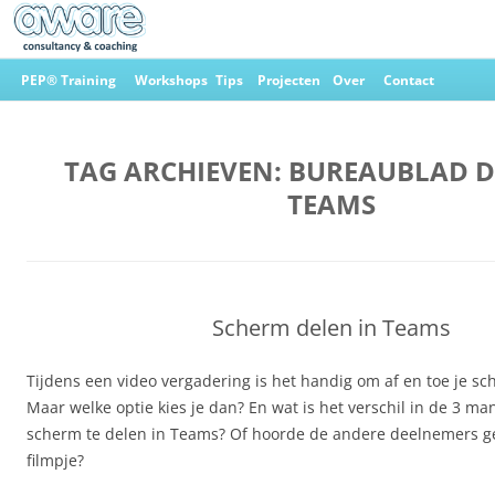
Ga
naar
PEP® Training
Workshops
Tips
Projecten
Over
Contact
de
inhoud
Aware Consultancy & Coaching
TAG ARCHIEVEN:
BUREAUBLAD D
TEAMS
Scherm delen in Teams
Tijdens een video vergadering is het handig om af en toe je sc
Maar welke optie kies je dan? En wat is het verschil in de 3 ma
scherm te delen in Teams? Of hoorde de andere deelnemers gee
filmpje?