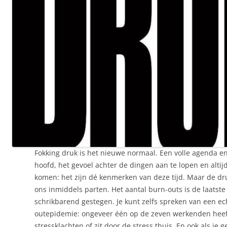
Fokking druk is het nieuwe normaal. Een volle agenda en
hoofd, het gevoel achter de dingen aan te lopen en altijd 
komen: het zijn dé kenmerken van deze tijd. Maar de dr
ons inmiddels parten. Het aantal burn-outs is de laatste 
schrikbarend gestegen. Je kunt zelfs spreken van een ec
outepidemie: ongeveer één op de zeven werkenden heef
stressklachten of zit door de stress thuis. En ook als je 