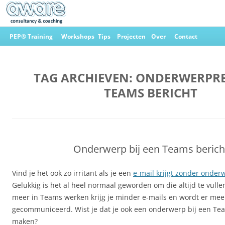
Ga
naar
PEP® Training
Workshops
Tips
Projecten
Over
Contact
de
inhoud
Aware Consultancy & Coaching
TAG ARCHIEVEN:
ONDERWERPREG
TEAMS BERICHT
Onderwerp bij een Teams berich
Vind je het ook zo irritant als je een
e-mail krijgt zonder onder
Gelukkig is het al heel normaal geworden om die altijd te vull
meer in Teams werken krijg je minder e-mails en wordt er meer
gecommuniceerd. Wist je dat je ook een onderwerp bij een Tea
maken?