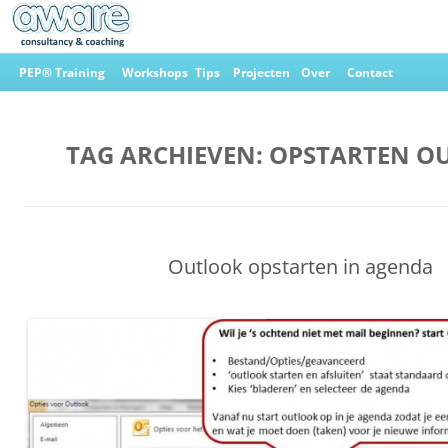
Ga
naar
PEP® Training
Workshops
Tips
Projecten
Over
Contact
de
inhoud
Aware Consultancy & Coaching
TAG ARCHIEVEN:
OPSTARTEN O
Outlook opstarten in agenda