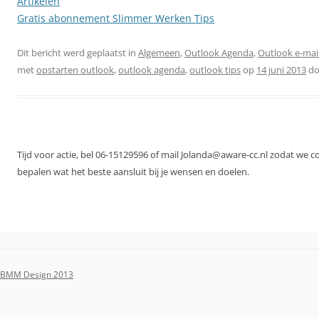
Artikelen
Gratis abonnement Slimmer Werken Tips
Dit bericht werd geplaatst in
Algemeen
,
Outlook Agenda
,
Outlook e-mai
met
opstarten outlook
,
outlook agenda
,
outlook tips
op
14 juni 2013
do
Tijd voor actie, bel 06-15129596 of mail Jolanda@aware-cc.nl zodat we 
bepalen wat het beste aansluit bij je wensen en doelen.
BMM Design 2013