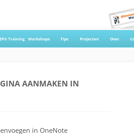
Ga
naar
EP® Training
Workshops
Tips
Projecten
Over
C
de
inhoud
 & Coaching
GINA AANMAKEN IN
senvoegen in OneNote