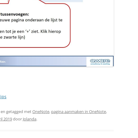
ips
en getagged met
OneNote
,
pagina aanmaken in OneNote
,
il 2019
door
Jolanda
.