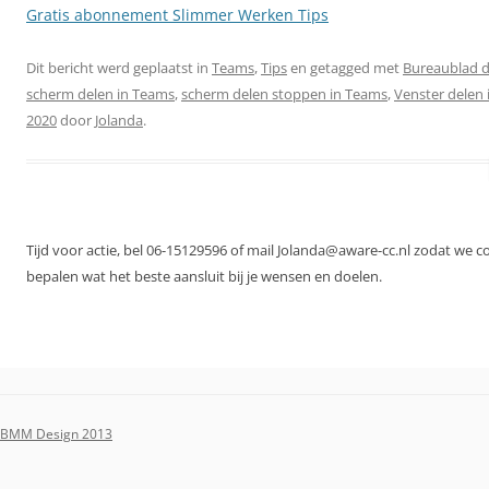
Gratis abonnement Slimmer Werken Tips
Dit bericht werd geplaatst in
Teams
,
Tips
en getagged met
Bureaublad d
scherm delen in Teams
,
scherm delen stoppen in Teams
,
Venster delen
2020
door
Jolanda
.
Tijd voor actie, bel 06-15129596 of mail Jolanda@aware-cc.nl zodat we 
bepalen wat het beste aansluit bij je wensen en doelen.
BMM Design 2013