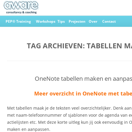
Ga
naar
PEP® Training
Workshops
Tips
Projecten
Over
Contact
de
inhoud
Aware Consultancy & Coaching
TAG ARCHIEVEN:
TABELLEN M
OneNote tabellen maken en aanpa
Meer overzicht in OneNote met tabe
Met tabellen maak je de teksten veel overzichtelijker. Denk 
met naam-telefoonnummer of sjablonen voor de agenda van ee
actielijsten etc. Met deze korte uitleg kun jij ook eenvoudig in
maken en aanpassen.