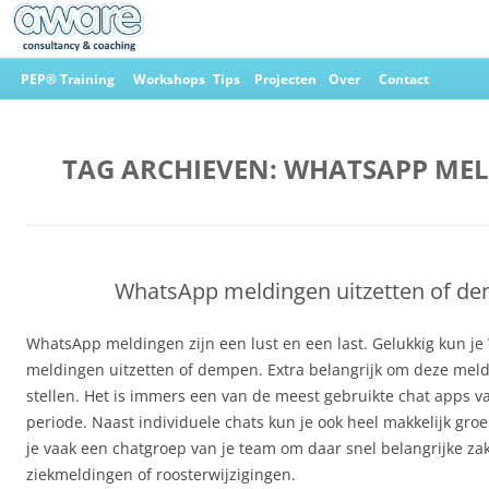
Ga
naar
PEP® Training
Workshops
Tips
Projecten
Over
Contact
de
inhoud
Aware Consultancy & Coaching
TAG ARCHIEVEN:
WHATSAPP ME
WhatsApp meldingen uitzetten of d
WhatsApp meldingen zijn een lust en een last. Gelukkig kun j
meldingen uitzetten of dempen. Extra belangrijk om deze meld
stellen. Het is immers een van de meest gebruikte chat apps v
periode. Naast individuele chats kun je ook heel makkelijk gro
je vaak een chatgroep van je team om daar snel belangrijke zak
ziekmeldingen of roosterwijzigingen.