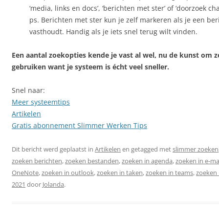
‘media, links en docs’, ‘berichten met ster’ of ‘doorzoek cha
ps. Berichten met ster kun je zelf markeren als je een ber
vasthoudt. Handig als je iets snel terug wilt vinden.
Een aantal zoekopties kende je vast al wel, nu de kunst om z
gebruiken want je systeem is écht veel sneller.
Snel naar:
Meer systeemtips
Artikelen
Gratis abonnement Slimmer Werken Tips
Dit bericht werd geplaatst in
Artikelen
en getagged met
slimmer zoeken
zoeken berichten
,
zoeken bestanden
,
zoeken in agenda
,
zoeken in e-ma
OneNote
,
zoeken in outlook
,
zoeken in taken
,
zoeken in teams
,
zoeken 
2021
door
Jolanda
.