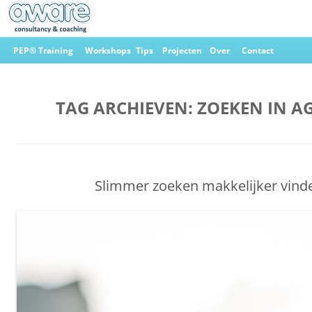
Ga
naar
PEP® Training
Workshops
Tips
Projecten
Over
Contact
de
inhoud
Aware Consultancy & Coaching
TAG ARCHIEVEN:
ZOEKEN IN A
Slimmer zoeken makkelijker vind