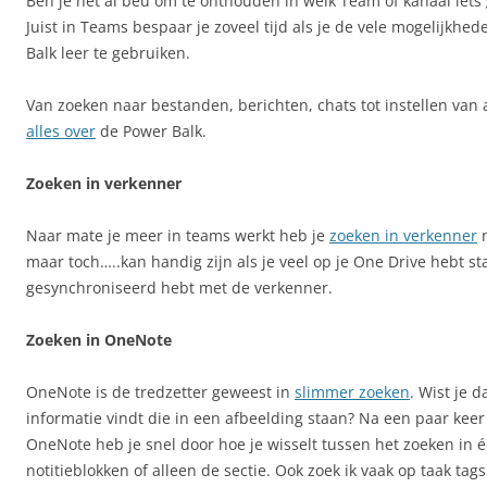
Ben je het al beu om te onthouden in welk Team of kanaal iets
Juist in Teams bespaar je zoveel tijd als je de vele mogelijkhe
Balk leer te gebruiken.
Van zoeken naar bestanden, berichten, chats tot instellen van 
alles over
de Power Balk.
Zoeken in verkenner
Naar mate je meer in teams werkt heb je
zoeken in verkenner
n
maar toch…..kan handig zijn als je veel op je One Drive hebt st
gesynchroniseerd hebt met de verkenner.
Zoeken in OneNote
OneNote is de tredzetter geweest in
slimmer zoeken
. Wist je da
informatie vindt die in een afbeelding staan? Na een paar keer
OneNote heb je snel door hoe je wisselt tussen het zoeken in éé
notitieblokken of alleen de sectie. Ook zoek ik vaak op taak tag