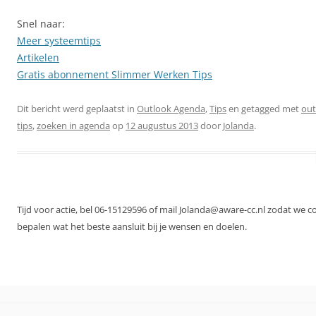
Snel naar:
Meer systeemtips
Artikelen
Gratis abonnement Slimmer Werken Tips
Dit bericht werd geplaatst in
Outlook Agenda
,
Tips
en getagged met
out
tips
,
zoeken in agenda
op
12 augustus 2013
door
Jolanda
.
Tijd voor actie, bel 06-15129596 of mail Jolanda@aware-cc.nl zodat we 
bepalen wat het beste aansluit bij je wensen en doelen.