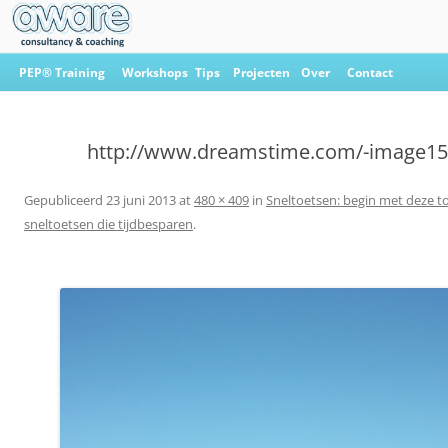
Ga
naar
PEP® Training
Workshops
Tips
Projecten
Over
Contact
de
inhoud
Aware Consultancy & Coaching
http://www.dreamstime.com/-image1
Gepubliceerd
23 juni 2013
at
480 × 409
in
Sneltoetsen: begin met deze to
sneltoetsen die tijdbesparen
.